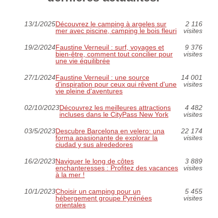
13/1/2025
Découvrez le camping à argeles sur
2 116
mer avec piscine, camping le bois fleuri
visites
19/2/2024
Faustine Verneuil : surf, voyages et
9 376
bien-être, comment tout concilier pour
visites
une vie équilibrée
27/1/2024
Faustine Verneuil : une source
14 001
d'inspiration pour ceux qui rêvent d'une
visites
vie pleine d'aventures
02/10/2023
Découvrez les meilleures attractions
4 482
incluses dans le CityPass New York
visites
03/5/2023
Descubre Barcelona en velero: una
22 174
forma apasionante de explorar la
visites
ciudad y sus alrededores
16/2/2023
Naviguer le long de côtes
3 889
enchanteresses : Profitez des vacances
visites
à la mer !
10/1/2023
Choisir un camping pour un
5 455
hébergement groupe Pyrénées
visites
orientales