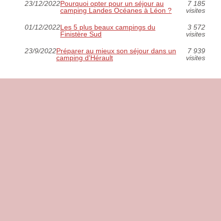
23/12/2022
Pourquoi opter pour un séjour au
7 185
camping Landes Océanes à Léon ?
visites
01/12/2022
Les 5 plus beaux campings du
3 572
Finistère Sud
visites
23/9/2022
Préparer au mieux son séjour dans un
7 939
camping d'Hérault
visites