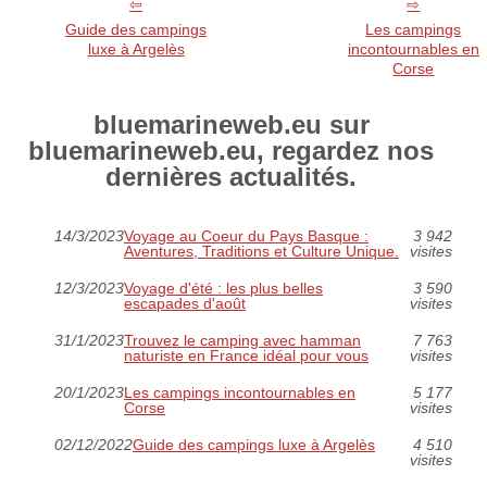
Guide des campings
Les campings
luxe à Argelès
incontournables en
Corse
bluemarineweb.eu sur
bluemarineweb.eu, regardez nos
dernières actualités.
14/3/2023
Voyage au Coeur du Pays Basque :
3 942
Aventures, Traditions et Culture Unique.
visites
12/3/2023
Voyage d'été : les plus belles
3 590
escapades d'août
visites
31/1/2023
Trouvez le camping avec hamman
7 763
naturiste en France idéal pour vous
visites
20/1/2023
Les campings incontournables en
5 177
Corse
visites
02/12/2022
Guide des campings luxe à Argelès
4 510
visites