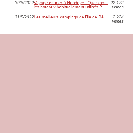
30/6/2022
Voyage en mer à Hendaye : Quels sont
22 172
les bateaux habituellement utilisés ?
visites
31/5/2022
Les meilleurs campings de l'ile de Ré
2 924
visites