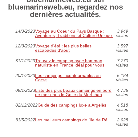
bluemarineweb.eu, regardez nos
dernières actualités.
14/3/2023
Voyage au Coeur du Pays Basque :
3 949
Aventures, Traditions et Culture Unique.
visites
12/3/2023
Voyage d'été : les plus belles
3 597
escapades d'août
visites
31/1/2023
Trouvez le camping avec hamman
7 770
naturiste en France idéal pour vous
visites
20/1/2023
Les campings incontournables en
5 184
Corse
visites
09/1/2023
Liste des plus beaux campings en bord
4 735
de mer dans le Golfe du Morbihan
visites
02/12/2022
Guide des campings luxe à Argelès
4 518
visites
31/5/2022
Les meilleurs campings de l'ile de Ré
2 928
visites