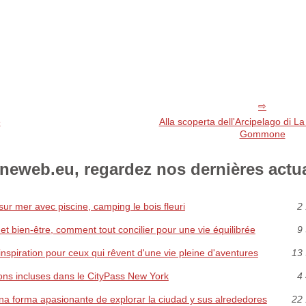
e
Alla scoperta dell'Arcipelago di L
Gommone
eweb.eu, regardez nos dernières actua
ur mer avec piscine, camping le bois fleuri
2 
 et bien-être, comment tout concilier pour une vie équilibrée
9 
inspiration pour ceux qui rêvent d'une vie pleine d'aventures
13 
ions incluses dans le CityPass New York
4 
na forma apasionante de explorar la ciudad y sus alrededores
22 