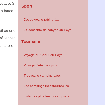
oyage. Si
Sport
'un bateau
Découvrez le rafting à...
La descente de canyon au Pays...
il ou une
xpériences
Tourisme
venture en
Voyage au Coeur du Pays...
Voyage d'été : les plus...
Trouvez le camping avec...
Les campings incontournables...
Liste des plus beaux campings...