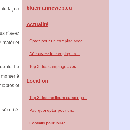
bluemarineweb.eu
ente façon
Actualité
ous n'avez
Optez pour un camping avec...
e matériel
Découvrez le camping La...
Top 3 des campings avec...
réable. La
t monter à
Location
niables et
Top 3 des meilleurs campings...
sécurité.
Pourquoi opter pour un...
Conseils pour louer...