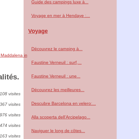
Guide des campings luxe à...
Voyage en mer à Hendaye :...
Voyage
Découvrez le camping à...
a Maddalena in
Faustine Verneuil : surf,...
lités.
Faustine Verneuil : une...
Découvrez les meilleures...
108 visites
Descubre Barcelona en velero:...
367 visites
976 visites
Alla scoperta dell'Arcipelago...
474 visites
Naviguer le long de côtes...
163 visites