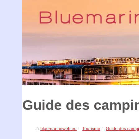
Guide des campin
bluemarineweb.eu
Tourisme
Guide des campi