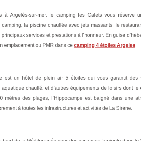
à Argelès-sur-mer, le camping les Galets vous réserve u
 camping, la piscine chauffée avec jets massants, le restauran
es principaux services et prestations à l’honneur. En guise d’hé
m en emplacement ou PMR dans ce
camping 4 étoiles Argeles
.
e est un hôtel de plein air 5 étoiles qui vous garantit des
 aquatique chauffé, et d’autres équipements de loisirs dont l
 900 mètres des plages, l’Hippocampe est baigné dans une a
ement à toutes les infrastructures et activités de La Sirène.
 bord de la Méditerranée pour des vacances farniente dans le 