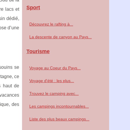
Sport
re lacs et
in dédié,
Découvrez le rafting à...
ose d’une
La descente de canyon au Pays...
Tourisme
souins se
Voyage au Coeur du Pays...
ntagne, ce
Voyage d'été : les plus...
s haut de
Trouvez le camping avec...
 vacances
ique, des
Les campings incontournables...
Liste des plus beaux campings...