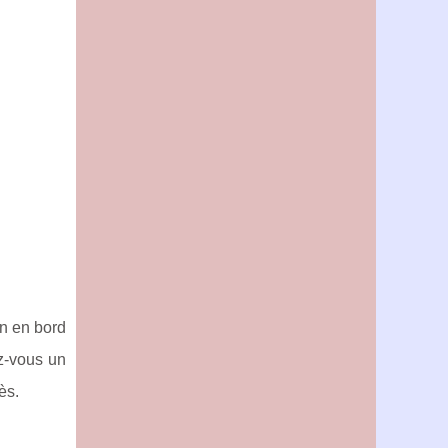
on en bord
ez-vous un
ès.