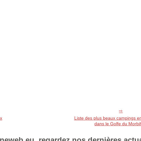
ux
Liste des plus beaux campings e
dans le Golfe du Morbi
eweb.eu, regardez nos dernières actua