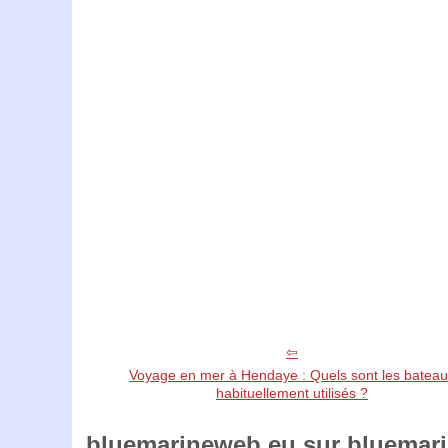
Voyage en mer à Hendaye : Quels sont les batea
habituellement utilisés ?
bluemarineweb.eu sur bluemarin