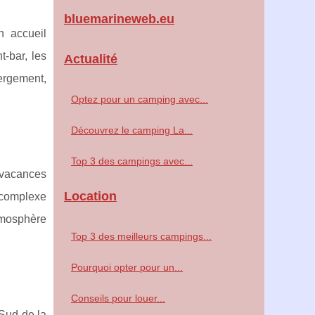
bluemarineweb.eu
n accueil
t-bar, les
Actualité
bergement,
Optez pour un camping avec...
Découvrez le camping La...
Top 3 des campings avec...
 vacances
Location
e complexe
tmosphère
Top 3 des meilleurs campings...
Pourquoi opter pour un...
Conseils pour louer...
Sud de la