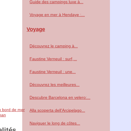
Guide des campings luxe à...
Voyage en mer à Hendaye :...
Voyage
Découvrez le camping à...
Faustine Verneuil : surf,...
Faustine Verneuil : une...
Découvrez les meilleures...
Descubre Barcelona en velero:...
n bord de mer
Alla scoperta dell'Arcipelago...
han
Naviguer le long de côtes...
lités.