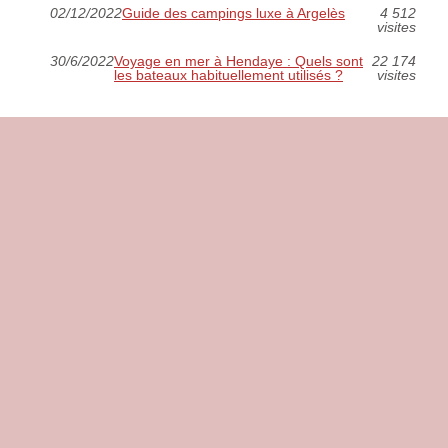
02/12/2022
Guide des campings luxe à Argelès
4 512
visites
30/6/2022
Voyage en mer à Hendaye : Quels sont
22 174
les bateaux habituellement utilisés ?
visites