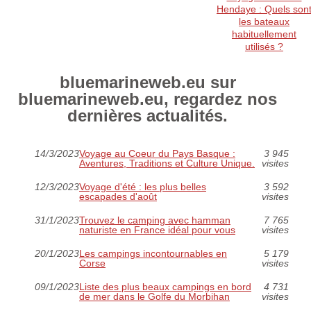
Hendaye : Quels son
les bateaux
habituellement
utilisés ?
bluemarineweb.eu sur
bluemarineweb.eu, regardez nos
dernières actualités.
14/3/2023
Voyage au Coeur du Pays Basque :
3 945
Aventures, Traditions et Culture Unique.
visites
12/3/2023
Voyage d'été : les plus belles
3 592
escapades d'août
visites
31/1/2023
Trouvez le camping avec hamman
7 765
naturiste en France idéal pour vous
visites
20/1/2023
Les campings incontournables en
5 179
Corse
visites
09/1/2023
Liste des plus beaux campings en bord
4 731
de mer dans le Golfe du Morbihan
visites