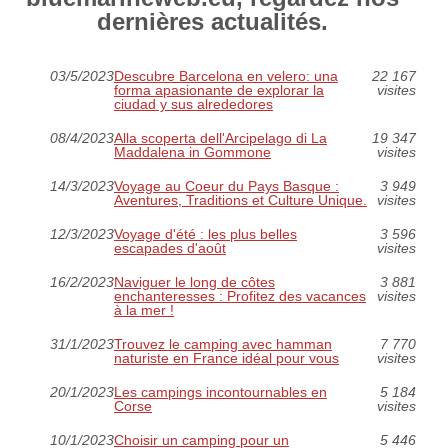
dernières actualités.
03/5/2023
Descubre Barcelona en velero: una
22 167
forma apasionante de explorar la
visites
ciudad y sus alrededores
08/4/2023
Alla scoperta dell'Arcipelago di La
19 347
Maddalena in Gommone
visites
14/3/2023
Voyage au Coeur du Pays Basque :
3 949
Aventures, Traditions et Culture Unique.
visites
12/3/2023
Voyage d'été : les plus belles
3 596
escapades d'août
visites
16/2/2023
Naviguer le long de côtes
3 881
enchanteresses : Profitez des vacances
visites
à la mer !
31/1/2023
Trouvez le camping avec hamman
7 770
naturiste en France idéal pour vous
visites
20/1/2023
Les campings incontournables en
5 184
Corse
visites
10/1/2023
Choisir un camping pour un
5 446