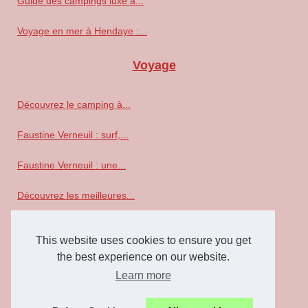
Guide des campings luxe à...
Voyage en mer à Hendaye :...
Voyage
Découvrez le camping à...
Faustine Verneuil : surf,...
Faustine Verneuil : une...
Découvrez les meilleures...
Descubre Barcelona en velero:...
This website uses cookies to ensure you get
Alla scoperta dell'Arcipelago...
the best experience on our website.
Learn more
Naviguer le long de côtes...