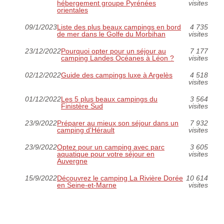
hébergement groupe Pyrénées
visites
orientales
09/1/2023
Liste des plus beaux campings en bord
4 735
de mer dans le Golfe du Morbihan
visites
23/12/2022
Pourquoi opter pour un séjour au
7 177
camping Landes Océanes à Léon ?
visites
02/12/2022
Guide des campings luxe à Argelès
4 518
visites
01/12/2022
Les 5 plus beaux campings du
3 564
Finistère Sud
visites
23/9/2022
Préparer au mieux son séjour dans un
7 932
camping d'Hérault
visites
23/9/2022
Optez pour un camping avec parc
3 605
aquatique pour votre séjour en
visites
Auvergne
15/9/2022
Découvrez le camping La Rivière Dorée
10 614
en Seine-et-Marne
visites