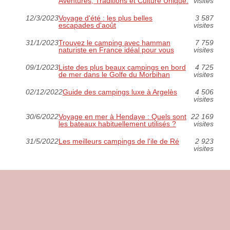
Aventures, Traditions et Culture Unique.
visites
12/3/2023
Voyage d'été : les plus belles
3 587
escapades d'août
visites
31/1/2023
Trouvez le camping avec hamman
7 759
naturiste en France idéal pour vous
visites
09/1/2023
Liste des plus beaux campings en bord
4 725
de mer dans le Golfe du Morbihan
visites
02/12/2022
Guide des campings luxe à Argelès
4 506
visites
30/6/2022
Voyage en mer à Hendaye : Quels sont
22 169
les bateaux habituellement utilisés ?
visites
31/5/2022
Les meilleurs campings de l'ile de Ré
2 923
visites