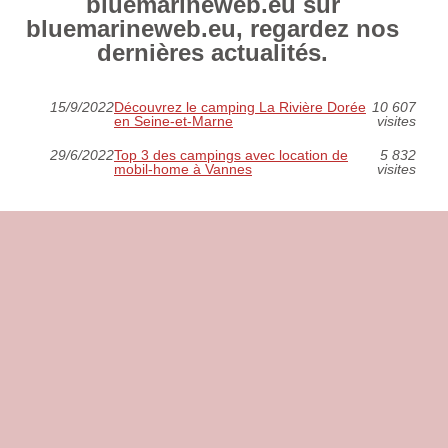
bluemarineweb.eu sur
bluemarineweb.eu, regardez nos
dernières actualités.
15/9/2022
Découvrez le camping La Rivière Dorée
10 607
en Seine-et-Marne
visites
29/6/2022
Top 3 des campings avec location de
5 832
mobil-home à Vannes
visites