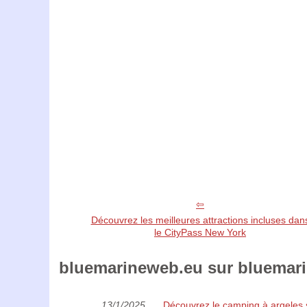
Découvrez les meilleures attractions incluses dan
le CityPass New York
bluemarineweb.eu sur bluemarin
13/1/2025
Découvrez le camping à argeles s