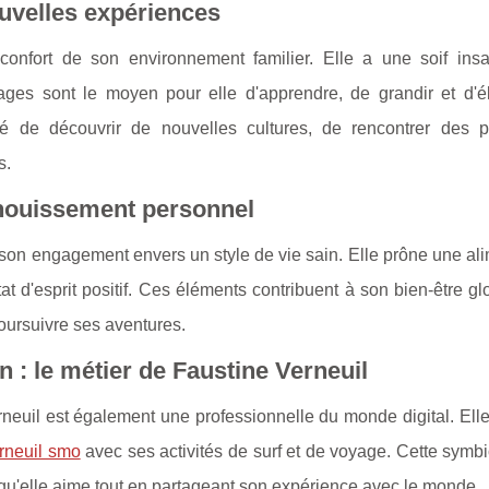
ouvelles expériences
onfort de son environnement familier. Elle a une soif insa
ges sont le moyen pour elle d'apprendre, de grandir et d'él
té de découvrir de nouvelles cultures, de rencontrer des 
s.
panouissement personnel
 son engagement envers un style de vie sain. Elle prône une al
at d'esprit positif. Ces éléments contribuent à son bien-être glo
oursuivre ses aventures.
n : le métier de Faustine Verneuil
euil est également une professionnelle du monde digital. Elle 
erneuil smo
avec ses activités de surf et de voyage. Cette symb
e qu'elle aime tout en partageant son expérience avec le monde.