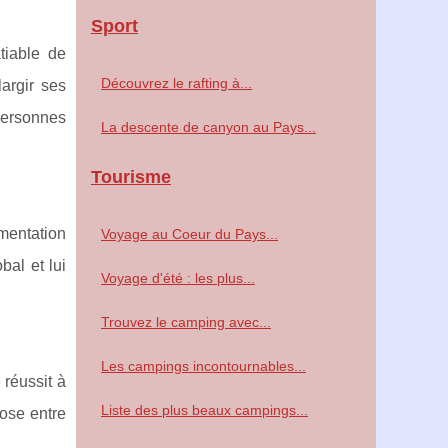
Sport
tiable de
Découvrez le rafting à...
argir ses
personnes
La descente de canyon au Pays...
Tourisme
imentation
Voyage au Coeur du Pays...
bal et lui
Voyage d'été : les plus...
Trouvez le camping avec...
Les campings incontournables...
réussit à
Liste des plus beaux campings...
iose entre