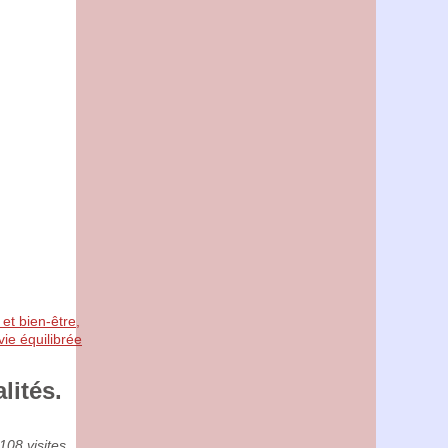
 et bien-être,
ie équilibrée
lités.
108 visites