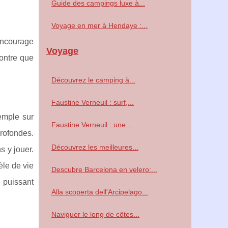
Guide des campings luxe à...
Voyage en mer à Hendaye :...
encourage
Voyage
montre que
Découvrez le camping à...
Faustine Verneuil : surf,...
emple sur
Faustine Verneuil : une...
profondes.
Découvrez les meilleures...
s y jouer.
le de vie
Descubre Barcelona en velero:...
e puissant
Alla scoperta dell'Arcipelago...
Naviguer le long de côtes...