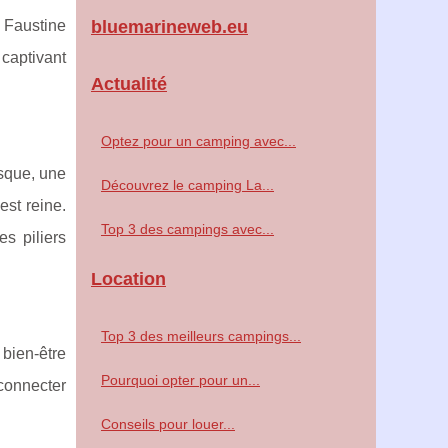
bluemarineweb.eu
t Faustine
 captivant
Actualité
Optez pour un camping avec...
sque, une
Découvrez le camping La...
est reine.
Top 3 des campings avec...
es piliers
Location
Top 3 des meilleurs campings...
 bien-être
Pourquoi opter pour un...
 connecter
Conseils pour louer...