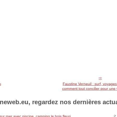
s
Faustine Verneuil : surf, voyages
comment tout concilier pour une v
eweb.eu, regardez nos dernières actua
ur mer avec piscine, camping le bois fleuri
2 