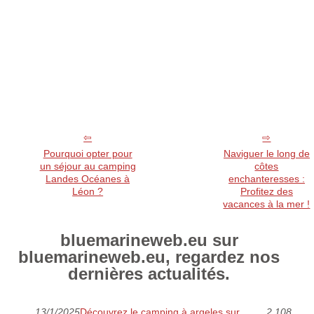
Pourquoi opter pour
Naviguer le long de
un séjour au camping
côtes
Landes Océanes à
enchanteresses :
Léon ?
Profitez des
vacances à la mer !
bluemarineweb.eu sur
bluemarineweb.eu, regardez nos
dernières actualités.
13/1/2025
Découvrez le camping à argeles sur
2 108