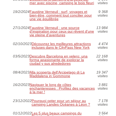
mer avec piscine, camping le bois fleuri
visites
19/2/2024
Faustine Verneuil : surf, voyages et
9 368
bien-être, comment tout concilier pour
visites
une vie équilibrée
27/1/2024
Faustine Verneuil : une source
13 984
d'inspiration pour ceux qui rêvent d'une
visites
vie pleine d'aventures
02/10/2023
Découvrez les meilleures attractions
4 474
incluses dans le CityPass New York
visites
03/5/2023
Descubre Barcelona en velero: una
22 168
forma apasionante de explorar la
visites
ciudad y sus alrededores
08/4/2023
Alla scoperta dell'Arcipelago di La
19 347
Maddalena in Gommone
visites
16/2/2023
Naviguer le long de côtes
3 881
enchanteresses : Profitez des vacances
visites
à la mer !
23/12/2022
Pourquoi opter pour un séjour au
7 178
camping Landes Océanes à Léon ?
visites
01/12/2022
Les 5 plus beaux campings du
3 564