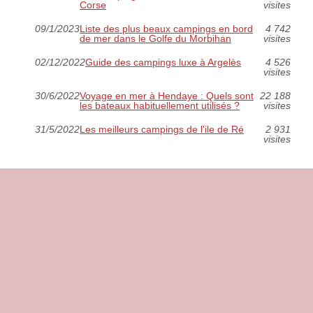
Corse
visites
09/1/2023
Liste des plus beaux campings en bord
4 742
de mer dans le Golfe du Morbihan
visites
02/12/2022
Guide des campings luxe à Argelès
4 526
visites
30/6/2022
Voyage en mer à Hendaye : Quels sont
22 188
les bateaux habituellement utilisés ?
visites
31/5/2022
Les meilleurs campings de l'ile de Ré
2 931
visites