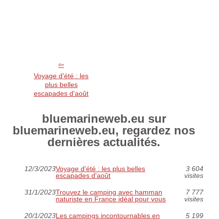
Voyage d'été : les
plus belles
escapades d'août
bluemarineweb.eu sur
bluemarineweb.eu, regardez nos
dernières actualités.
12/3/2023
Voyage d'été : les plus belles
3 604
escapades d'août
visites
31/1/2023
Trouvez le camping avec hamman
7 777
naturiste en France idéal pour vous
visites
20/1/2023
Les campings incontournables en
5 199