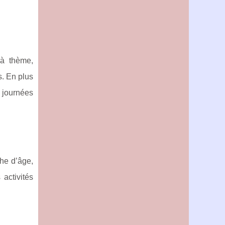
 à thème,
s. En plus
s journées
che d’âge,
activités