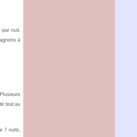
par nuit.
mpagnons à
 Plusieurs
té tout au
e 7 nuits,