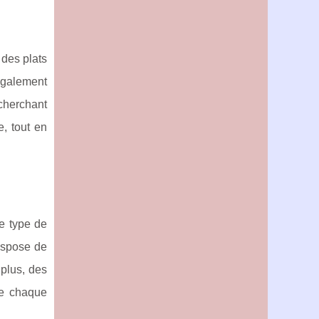
 des plats
également
cherchant
, tout en
e type de
ispose de
 plus, des
de chaque