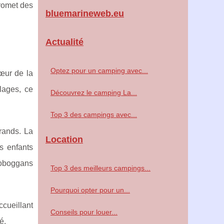
promet des
bluemarineweb.eu
Actualité
Optez pour un camping avec...
œur de la
lages, ce
Découvrez le camping La...
Top 3 des campings avec...
rands. La
Location
s enfants
toboggans
Top 3 des meilleurs campings...
Pourquoi opter pour un...
cueillant
Conseils pour louer...
é.