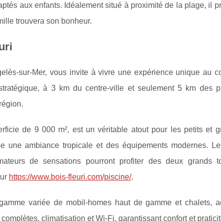
tés aux enfants. Idéalement situé à proximité de la plage, il 
ille trouvera son bonheur.
uri
elès-sur-Mer, vous invite à vivre une expérience unique au c
stratégique, à 3 km du
centre-ville et seulement 5 km des p
région.
icie de 9 000 m², est un véritable atout pour les petits et g
pose une ambiance tropicale et des équipements modernes. Le
mateurs de sensations pourront profiter des deux grands 
sur
https://www.bois-fleuri.com/piscine/
.
gamme variée de mobil-homes haut de gamme et chalets, ac
mplètes, climatisation et Wi-Fi, garantissant confort et praticit