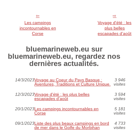
Les campings
Voyage d'été : les
incontournables en
plus belles
Corse
escapades d'août
bluemarineweb.eu sur
bluemarineweb.eu, regardez nos
dernières actualités.
14/3/2023
Voyage au Coeur du Pays Basque :
3 946
Aventures, Traditions et Culture Unique.
visites
12/3/2023
Voyage d'été : les plus belles
3 594
escapades d'août
visites
20/1/2023
Les campings incontournables en
5 181
Corse
visites
09/1/2023
Liste des plus beaux campings en bord
4 733
de mer dans le Golfe du Morbihan
visites