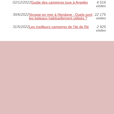
02/12/2022
Guide des campings luxe à Argelès
4 516
visites
30/6/2022
Voyage en mer à Hendaye : Quels sont
22 175
les bateaux habituellement utilisés ?
visites
31/5/2022
Les meilleurs campings de l'ile de Ré
2 925
visites