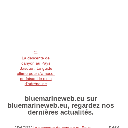
La descente de
canyon au Pays
Basque : Le guide
ultime pour s'amuser
en faisant le plein
d'adrénaline
bluemarineweb.eu sur
bluemarineweb.eu, regardez nos
dernières actualités.
25/6/2022
La descente de canyon au Pays
5 664