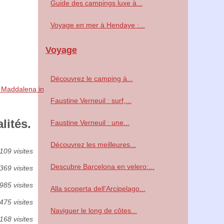
Guide des campings luxe à...
Voyage en mer à Hendaye :...
Voyage
Découvrez le camping à...
a Maddalena in
Faustine Verneuil : surf,...
lités.
Faustine Verneuil : une...
Découvrez les meilleures...
109 visites
Descubre Barcelona en velero:...
369 visites
985 visites
Alla scoperta dell'Arcipelago...
475 visites
Naviguer le long de côtes...
168 visites