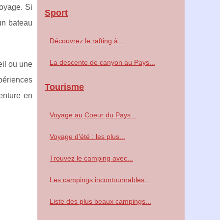
oyage. Si
Sport
'un bateau
Découvrez le rafting à...
La descente de canyon au Pays...
il ou une
xpériences
Tourisme
venture en
Voyage au Coeur du Pays...
Voyage d'été : les plus...
Trouvez le camping avec...
Les campings incontournables...
Liste des plus beaux campings...