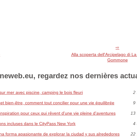
e
Alla scoperta dell'Arcipelago di L
Gommone
eweb.eu, regardez nos dernières actua
ur mer avec piscine, camping le bois fleuri
2 
 et bien-être, comment tout concilier pour une vie équilibrée
9 
inspiration pour ceux qui rêvent d'une vie pleine d'aventures
13 
ions incluses dans le CityPass New York
4 
na forma apasionante de explorar la ciudad y sus alrededores
22 