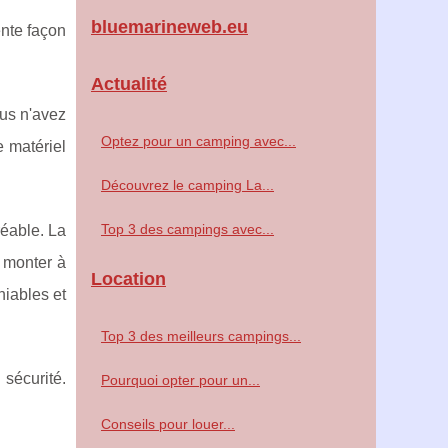
bluemarineweb.eu
ente façon
Actualité
ous n'avez
Optez pour un camping avec...
e matériel
Découvrez le camping La...
Top 3 des campings avec...
réable. La
t monter à
Location
niables et
Top 3 des meilleurs campings...
sécurité.
Pourquoi opter pour un...
Conseils pour louer...