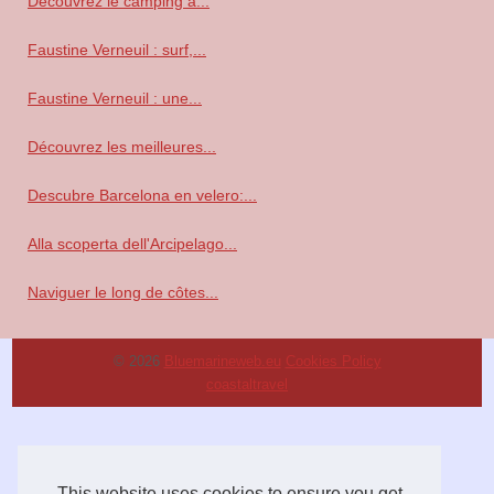
Découvrez le camping à...
Faustine Verneuil : surf,...
Faustine Verneuil : une...
Découvrez les meilleures...
Descubre Barcelona en velero:...
Alla scoperta dell'Arcipelago...
Naviguer le long de côtes...
© 2026
Bluemarineweb.eu
Cookies Policy
coastaltravel
This website uses cookies to ensure you get