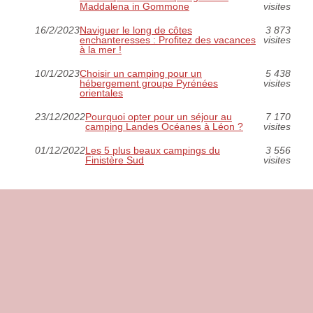
Maddalena in Gommone
visites
16/2/2023
Naviguer le long de côtes
3 873
enchanteresses : Profitez des vacances
visites
à la mer !
10/1/2023
Choisir un camping pour un
5 438
hébergement groupe Pyrénées
visites
orientales
23/12/2022
Pourquoi opter pour un séjour au
7 170
camping Landes Océanes à Léon ?
visites
01/12/2022
Les 5 plus beaux campings du
3 556
Finistère Sud
visites