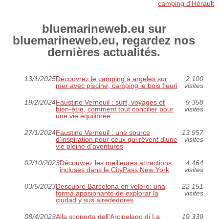
camping d'Hérault
bluemarineweb.eu sur
bluemarineweb.eu, regardez nos
dernières actualités.
13/1/2025
Découvrez le camping à argeles sur
2 100
mer avec piscine, camping le bois fleuri
visites
19/2/2024
Faustine Verneuil : surf, voyages et
9 358
bien-être, comment tout concilier pour
visites
une vie équilibrée
27/1/2024
Faustine Verneuil : une source
13 957
d'inspiration pour ceux qui rêvent d'une
visites
vie pleine d'aventures
02/10/2023
Découvrez les meilleures attractions
4 464
incluses dans le CityPass New York
visites
03/5/2023
Descubre Barcelona en velero: una
22 151
forma apasionante de explorar la
visites
ciudad y sus alrededores
08/4/2023
Alla scoperta dell'Arcipelago di La
19 339